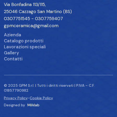
Via Bonfadina 113/115,
25046 Cazzago San Martino (BS)
0307751545 - 0307759407
gpmceramica@gmail.com
Azienda
Catalogo prodotti
Lavorazioni speciali
Gallery
Contatti
© 2025 GPM S.r.l. | Tutti i diritti riservati | P.IVA – C.F.
01857790982
Privacy Policy
-
Cookie Policy
Designed by
Milklab